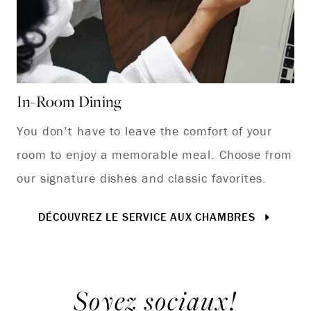
In-Room Dining
Af
You don’t have to leave the comfort of your
Ex
room to enjoy a memorable meal. Choose from
Af
our signature dishes and classic favorites.
Zo
of 
DÉCOUVREZ LE SERVICE AUX CHAMBRES
Soyez sociaux!