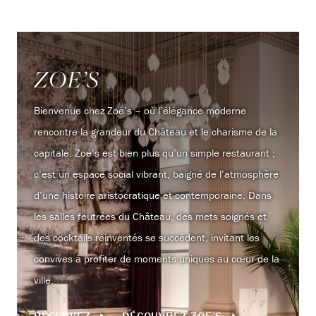
ZOE’S
Bienvenue chez Zoé’s – où l’élégance moderne
rencontre la grandeur du Château et le charisme de la
capitale.
Zoé’s est bien plus qu’un simple restaurant ;
c’est un espace social vibrant, baigné de l’atmosphère
d’une histoire aristocratique et contemporaine. Dans
les salles feutrées du Château, des mets soignés et
des cocktails réinventés se succèdent, invitant les
convives à profiter de moments uniques au cœur de la
ville.