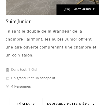
VISITE VIRTUELLE
Suite Junior
Ch
Faisant le double de la grandeur de la
Le
chambre Fairmont, les suites Junior offrent
hé
une aire ouverte comprenant une chambre et
un coin salon.
Dans tout l’hôtel
Un grand lit et un canapé-lit
4 Personnes
RÉSERVEZ
EXPLOREZ CETTE PIÈCE