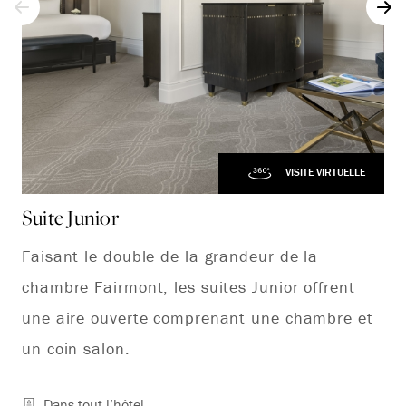
VISITE VIRTUELLE
Suite Junior
Su
Faisant le double de la grandeur de la
Le
chambre Fairmont, les suites Junior offrent
il
une aire ouverte comprenant une chambre et
un coin salon.
Dans tout l’hôtel