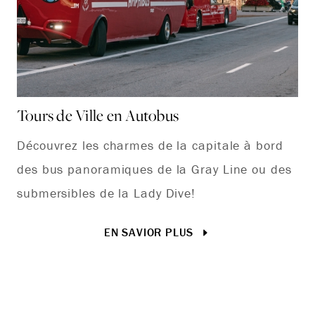
Tours de Ville en Autobus
Ri
Découvrez les charmes de la capitale à bord
Ce
des bus panoramiques de la Gray Line ou des
oa
submersibles de la Lady Dive!
vi
Ch
EN SAVIOR PLUS
pr