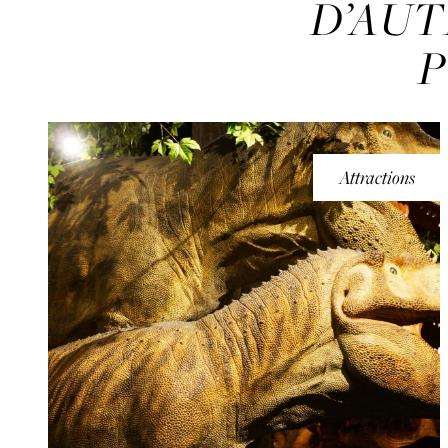
D’AUT
P
Attractions