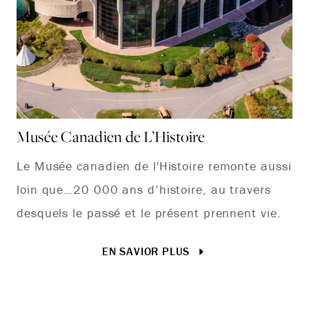
Musée Canadien de L’Histoire
By
Le Musée canadien de l'Histoire remonte aussi
Li
loin que…20 000 ans d’histoire, au travers
un
desquels le passé et le présent prennent vie.
po
dé
EN SAVIOR PLUS
so